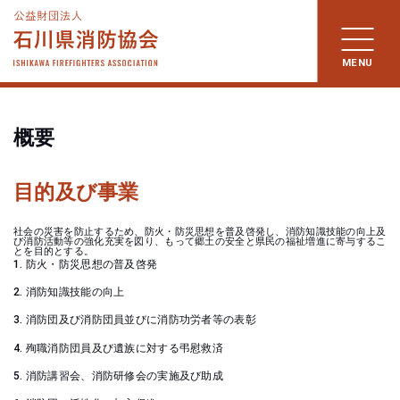
概要
目的及び事業
社会の災害を防止するため、防火・防災思想を普及啓発し、消防知識技能の向上及
び消防活動等の強化充実を図り、もって郷土の安全と県民の福祉増進に寄与するこ
とを目的とする。
防火・防災思想の普及啓発
消防知識技能の向上
消防団及び消防団員並びに消防功労者等の表彰
殉職消防団員及び遺族に対する弔慰救済
消防講習会、消防研修会の実施及び助成