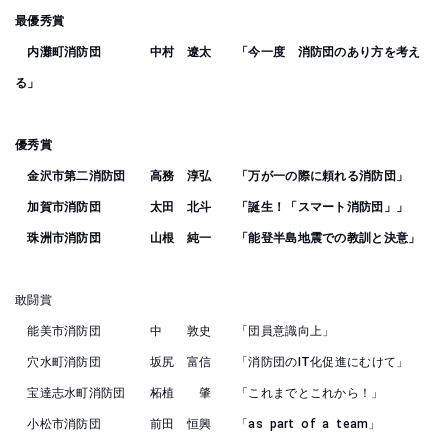
最優秀賞
内灘町消防団 中村 遼太 「今一度 消防団のあり方を考え
る」
優秀賞
金沢市第二消防団 高務 淳弘 「万が一の際に頼れる消防団」
加賀市消防団 太田 北斗 「誕生！「スマート消防団」」
珠洲市消防団 山根 純一 「能登半島地震での教訓と決意」
敢闘賞
能美市消防団 中 敦史 「団員意識向上」
穴水町消防団 坂尻 富信 「消防団のIT化促進にむけて」
宝達志水町消防団 柘植 肇 「これまでとこれから！」
小松市消防団 前田 恒興 「as part of a team」